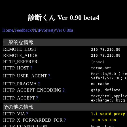
診断くん Ver 0.90 beta4
Home
/
Feedback
/
N
/
IPv6(test)
/
Ver 0.80a
一般的な情報
REMOTE_HOST
216.73.216.89
REMOTE_ADDR
216.73.216.89
HTTP_REFERER
(none)
HTTP_HOST
?
taruo.net
Mozilla/5.0 (Li
HTTP_USER_AGENT
?
Safari/537.36; 
HTTP_PRAGMA
?
no-cache
HTTP_ACCEPT_ENCODING
?
gzip, deflate
text/html,appli
HTTP_ACCEPT
?
exchange;v=b3;q
その他の情報
HTTP_VIA
?
1.1 squid-proxy
HTTP_X_FORWARDED_FOR
?
10.4.98.208
HTTP_CONNECTION
.
keep-alive