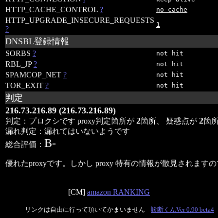
HTTP_CACHE_CONTROL
?
no-cache
HTTP_UPGRADE_INSECURE_REQUESTS
1
?
DNSBL登録情報
SORBS
?
not hit
RBL_JP
?
not hit
SPAMCOP_NET
?
not hit
TOR_EXIT
?
not hit
判定
216.73.216.89 (216.73.216.89)
2
2
判定：プロクシです proxy判定箇所が
箇所、 疑惑点が
箇
漏れ判定：漏れてはいないようです
B
-
総合評価：
優れたproxyです。しかし proxy 特有の情報が散見さ
[CM]
amazon RANKING
リンクは自由に行って頂いてかまいません
診断くんVer 0.90 beta4